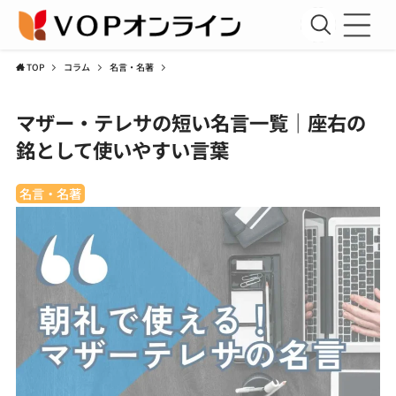
TOP
コラム
名言・名著
新規会員登録
マザー・テレサの短い名言一覧｜座右の
会員ログイン
銘として使いやすい言葉
聖書講座
名言・名著
コラム
アーカイブ資料室
運営団体
利用規約
プライバシーポリシー