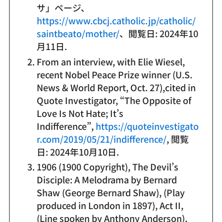
サ」ページ、
https://www.cbcj.catholic.jp/catholic/
saintbeato/mother/
、閲覧日: 2024年10
月11日.
From an interview, with Elie Wiesel,
recent Nobel Peace Prize winner (U.S.
News & World Report, Oct. 27),cited in
Quote Investigator, “The Opposite of
Love Is Not Hate; It’s
Indifference”,
https://quoteinvestigato
r.com/2019/05/21/indifference/
, 閲覧
日: 2024年10月10日.
1906 (1900 Copyright), The Devil’s
Disciple: A Melodrama by Bernard
Shaw (George Bernard Shaw), (Play
produced in London in 1897), Act II,
(Line spoken by Anthony Anderson),