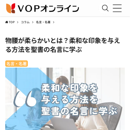
TOP
コラム
名言・名著
新規会員登録
物腰が柔らかいとは？柔和な印象を与え
会員ログイン
る方法を聖書の名言に学ぶ
聖書講座
名言・名著
コラム
アーカイブ資料室
運営団体
利用規約
プライバシーポリシー