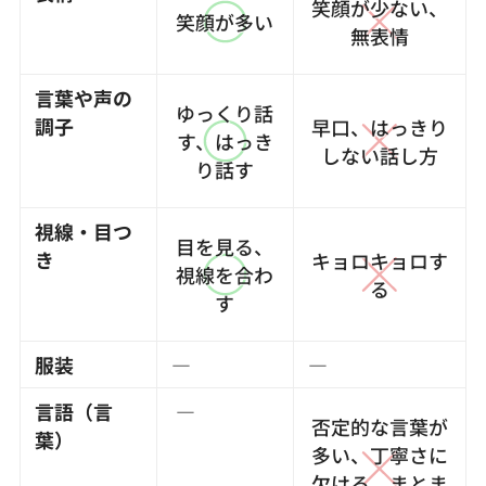
笑顔が少ない、
笑顔が多い
無表情
言葉や声の
ゆっくり話
調子
早口、はっきり
す、はっき
しない話し方
り話す
視線・目つ
目を見る、
き
キョロキョロす
視線を合わ
る
す
服装
―
―
言語（言
―
否定的な言葉が
葉）
多い、丁寧さに
欠ける、まとま