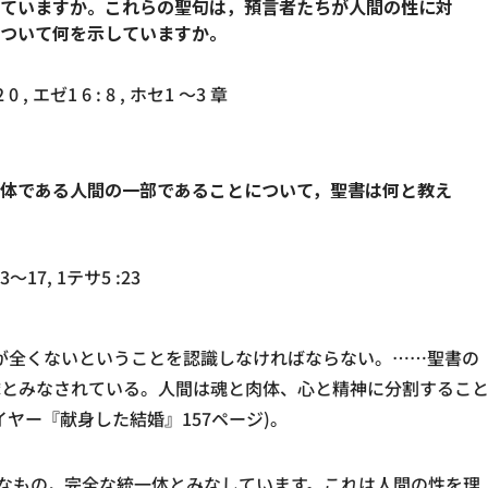
ていますか。これらの聖句は，預言者たちが人間の性に対
ついて何を示していますか。
 0 , エゼ1 6 : 8 , ホセ1 〜3 章
体である人間の一部であることについて，聖書は何と教え
〜17, 1テサ5 :23
が全くないということを認識しなければならない。……聖書の
隊とみなされている。人間は魂と肉体、心と精神に分割するこ
ヤー『献身した結婚』157ページ)。
的なもの，完全な統一体とみなしています。これは人間の性を理