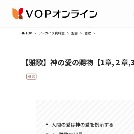
TOP
アーカイブ資料室
聖書
雅歌
【雅歌】神の愛の賜物【1章,２章,3
雅歌
人間の愛は神の愛を例示する