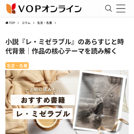
TOP
コラム
名言・名著
新規会員登録
小説『レ・ミゼラブル』のあらすじと時
会員ログイン
代背景｜作品の核心テーマを読み解く
聖書講座
名言・名著
コラム
アーカイブ資料室
運営団体
利用規約
プライバシーポリシー