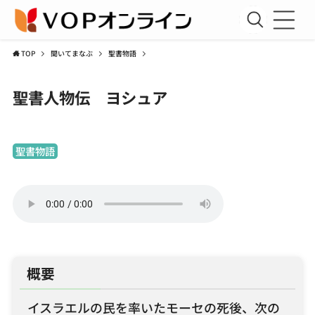
TOP
聞いてまなぶ
聖書物語
新規会員登録
聖書人物伝 ヨシュア
会員ログイン
聖書講座
聖書物語
コラム
アーカイブ資料室
運営団体
利用規約
概要
プライバシーポリシー
イスラエルの民を率いたモーセの死後、次の