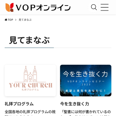
TOP
見てまなぶ
新規会員登録
見てまなぶ
会員ログイン
聖書講座
コラム
アーカイブ資料室
運営団体
利用規約
礼拝プログラム
今を生き抜く力
プライバシーポリシー
全国各地の礼拝プログラムの視
「聖書には何が書かれているの