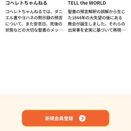
コヘレトちゃんねる
TELL the WORLD
コヘレトちゃんねるでは、ダニ
聖書の預言解釈の誤解から生じ
エル書やヨハネの黙示録の預言
た1844年の大失望の後にある
について、また安息日、死後の
教会が誕生しました。それらの
状態などの大切な聖書のメッセ
出来事を史実に基づいて再現し
ージが学べます！
た壮大な感動の映画です。
新規会員登録