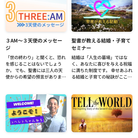
３AM～３天使のメッセー
聖書が教える結婚・子育て
ジ
セミナー
「世の終わり」と聞くと、恐れ
結婚は「人生の墓場」ではな
を感じることはないでしょう
く、あなたに喜びを与える祝福
か。 でも、聖書には三人の天
に満ちた制度です。 幸せあふれ
使からの希望の預言がありま
る結婚と子育ての秘訣がここに
す。8回の青年による救いのメ
あります。 聖書が教えるアドバ
ッセージをお聞きください！
イスに耳を傾けてみましょ
う。