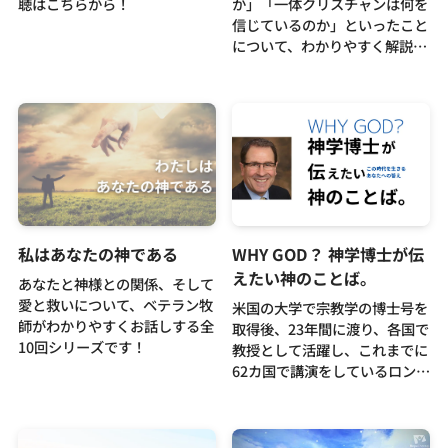
聴はこちらから！
か」「一体クリスチャンは何を
お問い合わせ
信じているのか」といったこと
について、わかりやすく解説す
るシリーズです！
私はあなたの神である
WHY GOD？ 神学博士が伝
えたい神のことば。
あなたと神様との関係、そして
愛と救いについて、ベテラン牧
米国の大学で宗教学の博士号を
師がわかりやすくお話しする全
取得後、23年間に渡り、各国で
10回シリーズです！
教授として活躍し、これまでに
62カ国で講演をしているロン・
E・M・クルーゼ博士による講
演会。