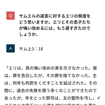
サムエルの返答に対するエリの態度を
どう思いますか。エリとその息子たち
が悔い改めるには，もう遅すぎたので
しょうか。
サム上3：18
「エリは，真の悔い改めの実を示さなかった。彼
は，罪を告白したが，その罪を捨てなかった。主
は，何年も刑罰をくだすことを延ばされた。その
間に，過去の失敗を償う多くのことができたので
あったが，年をとった祭司は，主の聖所を汚し，イ