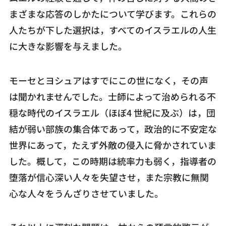
まざまな応答のしかたについて学びます。これらの
人たちが下した選択は，すべてのイスラエルの人生
に大きな影響を与えました。
モーセとヨシュアはすでにこの世になく，その声
は聞かれませんでした。士師によって治められる不
穏な時代のイスラエル（ほぼ4 世紀に及ぶ）は，団
結が弱い部族の集合体であって，政治的に不安定な
世界にあって，たえず外敵の侵入に脅かされていま
した。概して，この時期は統率力も弱く，指導者の
堕落が信心深い人々を失望させ，また宗教に無関
心な人々をうんざりさせていました。