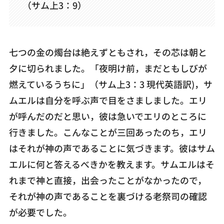
（サム上3：9）
七つの金の燭台は絶えずともされ，その芯は朝と
夕に切られました。「夜明け前，まだともしびが
燃えているうちに」（サム上3：3 現代英語訳)，サ
ムエルは自分を呼ぶ声で目をさましました。エリ
が呼んだのだと思い，彼は急いでエリのところに
行きました。こんなことが三回あったのち，エリ
はそれが神の声であることに気づきます。彼はサム
エルに何と答えるべきかを教えます。サムエルはそ
れまで神と直接，出会ったことがなかったので，
それが神の声であることを裏づける老祭司の確認
が必要でした。