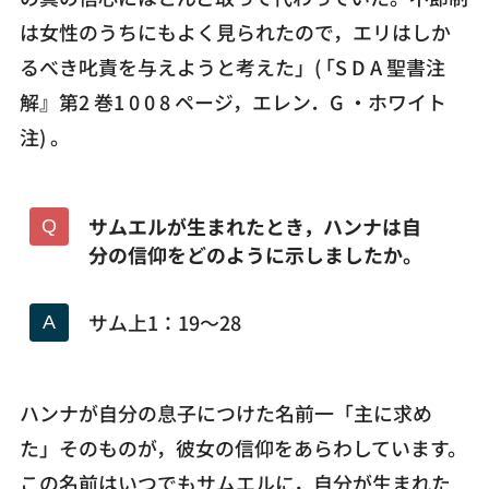
は女性のうちにもよく見られたので，エリはしか
るべき叱責を与えようと考えた」( ｢S D A 聖書注
解』第2 巻1 0 0 8 ページ，エレン．G ・ホワイト
注) 。
サムエルが生まれたとき，ハンナは自
分の信仰をどのように示しましたか。
サム上1：19～28
ハンナが自分の息子につけた名前一「主に求め
た」そのものが，彼女の信仰をあらわしています。
この名前はいつでもサムエルに，自分が生まれた