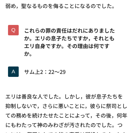
弱め，聖なるものを侮ることになるのでした。
これらの罪の責任はだれにありました
か。エリの息子たちですか，それとも
エリ自身ですか。その理由は何です
か。
サム上2：22～29
エリは善良な人でした。しかし，彼が息子たちを
抑制しないで，さらに悪いことに，彼らに祭司とし
ての務めを続けたせたことによって，その後，何年
にもわたって神のみわざが汚されたのでした。つ