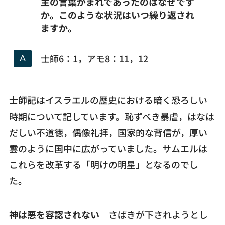
主の言葉がまれであったのはなぜです
か。このような状況はいつ繰り返され
ますか。
士師6：1，アモ8：11，12
士師記はイスラエルの歴史における暗く恐ろしい
時期について記しています。恥ずべき暴虐，はなは
だしい不道徳，偶像礼拝，国家的な背信が，厚い
雲のように国中に広がっていました。サムエルは
これらを改革する「明けの明星」となるのでし
た。
神は悪を容認されない
さばきが下されようとし