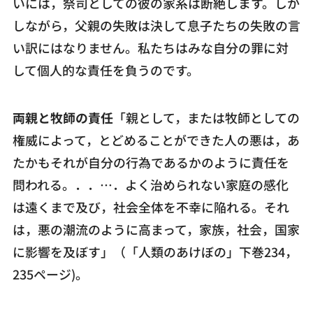
いには，祭司としての彼の家系は断絶します。しか
しながら，父親の失敗は決して息子たちの失敗の言
い訳にはなりません。私たちはみな自分の罪に対
して個人的な責任を負うのです。
両親と牧師の責任
「親として，または牧師としての
権威によって，とどめることができた人の悪は，あ
たかもそれが自分の行為であるかのように責任を
問われる。．．…．よく治められない家庭の感化
は遠くまで及び，社会全体を不幸に陥れる。それ
は，悪の潮流のように高まって，家族，社会，国家
に影響を及ぼす」（「人類のあけぼの」下巻234，
235ページ)。