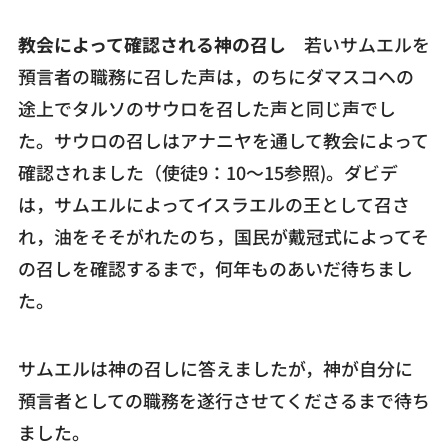
教会によって確認される神の召し
若いサムエルを
預言者の職務に召した声は，のちにダマスコヘの
途上でタルソのサウロを召した声と同じ声でし
た。サウロの召しはアナニヤを通して教会によって
確認されました（使徒9：10～15参照)。ダビデ
は，サムエルによってイスラエルの王として召さ
れ，油をそそがれたのち，国民が戴冠式によってそ
の召しを確認するまで，何年ものあいだ待ちまし
た。
サムエルは神の召しに答えましたが，神が自分に
預言者としての職務を遂行させてくださるまで待ち
ました。