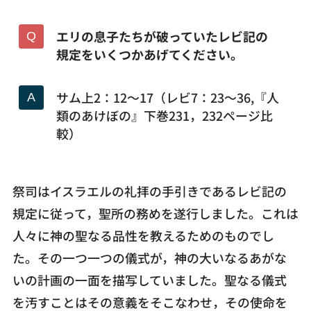
エリの息子たちが破っていたレビ記の
規定をいくつかあげてください。
サム上2：12～17（レビ7：23～36,『人
類のあけぼの』下巻231，232ページ比
較）
祭司はイスラエルの礼拝の手引きであるレビ記の
規定に従って，聖所の務めを遂行しました。これは
人々に神の聖なる品性を教えるためのものでし
た。その一つ一つの儀式が，神の大いなるあがな
いの計画の一面を描写していました。聖なる儀式
を汚すことはその意義をそこなわせ，その使命を