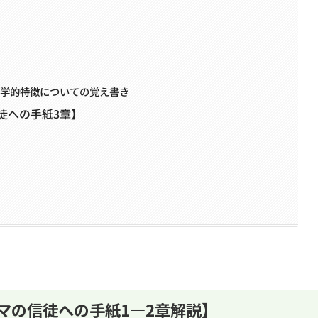
文学的特徴についての覚え書き
徒への手紙3章】
マの信徒への手紙1―2章解説】