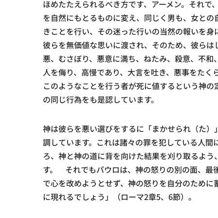
ほめたたえられるべき方です、アーメン。それで
を自然にもとるものに変え、同じく男も、女との
きことを行い、その迷った行いの当然の報いを身
彼らを無価値な思いに渡され、そのため、彼らは
悪、むさぼり、悪意に満ち、ねたみ、殺意、不和
人を侮り、高慢であり、大言を吐き、悪事をたく
このようなことを行う者が死に値するという神の
の同じ行為をも是認しています。
神は彼らを悪い選びをするに「まかせられ（た）
調しています。これは諸々の罪を犯している人間
ろ、神と神の道に背を向けた結果を刈り取るよう
す。 それでもパウロは、神の怒りの別の面、最
で心を改めようとせず、神の怒りを自分のために
に現れるでしょう」（ローマ2章5、6節）。