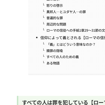
怒りの啓示
異邦人─とユダヤ人─の罪
普遍的な罪
周辺的な問題
ローマの信徒への手紙1章29～31節の
信仰によって義とされる【ローマの信
「義」とはどういう意味なのか？
贖罪の隠喩
すべての人のための義
ある物語
すべての人は罪を犯している【ロー