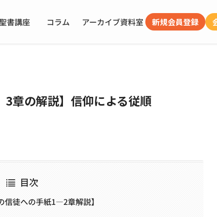
聖書講座
コラム
アーカイブ
資料室
新規会員登録
、3章の解説】信仰による従順
目次
の信徒への手紙1―2章解説】