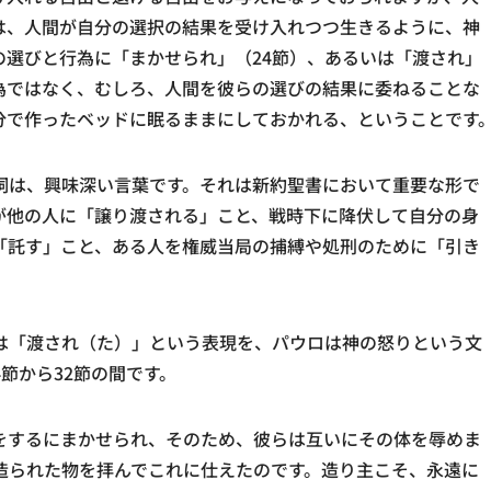
は、人間が自分の選択の結果を受け入れつつ生きるように、神
の選びと行為に「まかせられ」（24節）、あるいは「渡され」
為ではなく、むしろ、人間を彼らの選びの結果に委ねることな
分で作ったベッドに眠るままにしておかれる、ということです
詞は、興味深い言葉です。それは新約聖書において重要な形で
が他の人に「譲り渡される」こと、戦時下に降伏して自分の身
「託す」こと、ある人を権威当局の捕縛や処刑のために「引き
は「渡され（た）」という表現を、パウロは神の怒りという文
節から32節の間です。
をするにまかせられ、そのため、彼らは互いにその体を辱めま
造られた物を拝んでこれに仕えたのです。造り主こそ、永遠に