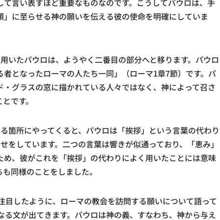
して言い表すほど重要なものなのです。こうしてパウロは、手
順」に至らせる神の願いを伝える彼の使命を明確にしていま
も用いたパウロは、ようやく二番目の部分へと移ります。パウロ
る者となったローマの人たち一同」（ローマ1章7節）です。パ
ド・グラスの窓に描かれている人々ではなく、神によって召さ
ことです。
を述べる箇所にやってくると、パウロは「挨拶」という言葉の代わり
合わせをしています。二つの言葉は響きが似通っており、「恵み」
ため、彼がこれを「挨拶」の代わりによく用いたことには意味
ちも同様のことをしました。
で注目したように、ローマの教会を訪問する願いについて語って
となる文が出てきます。パウロは神の義、すなわち、神から与え