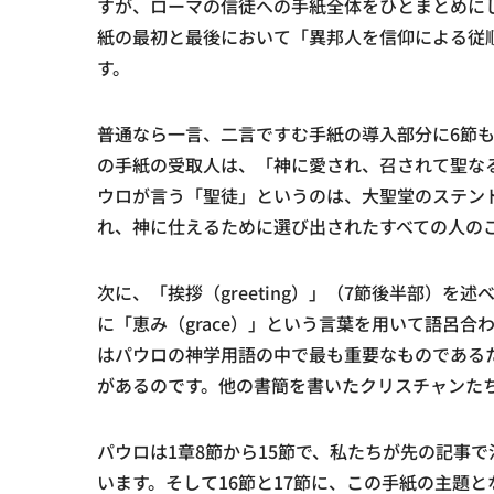
すが、ローマの信徒への手紙全体をひとまとめに
紙の最初と最後において「異邦人を信仰による従
す。
普通なら一言、二言ですむ手紙の導入部分に6節
の手紙の受取人は、「神に愛され、召されて聖な
ウロが言う「聖徒」というのは、大聖堂のステン
れ、神に仕えるために選び出されたすべての人の
次に、「挨拶（greeting）」（7節後半部）
に「恵み（grace）」という言葉を用いて語呂
はパウロの神学用語の中で最も重要なものである
があるのです。他の書簡を書いたクリスチャンた
パウロは1章8節から15節で、私たちが先の記事
います。そして16節と17節に、この手紙の主題