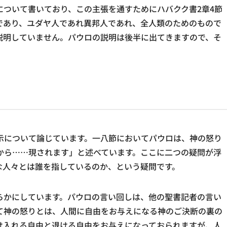
について書いており、この主張を通すためにハバクク書2章4節
であり、ユダヤ人であれ異邦人であれ、全人類のためのもので
説明していません。パウロの説明は後半に出てきますので、そ
示について論じています。一八節においてパウロは、神の怒り
から……現されます」と述べています。ここに二つの疑問が浮
な人々とは誰を指しているのか、という疑問です。
らかにしています。パウロの言い回しは、他の聖書記者の言い
て神の怒りとは、人間に自由をお与えになる神のご決断の裏の
け入れる自由と退ける自由をお与えになっておられますが、人