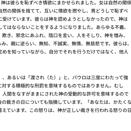
、神は彼らを恥ずべき情欲にまかせられました。女は自然の関
自然の関係を捨てて、互いに情欲を燃やし、男どうしで恥ずべ
に受けています。彼らは神を認めようとしなかったので、神は
してはならないことをするようになりました。あらゆる不義、
、欺き、邪念にあふれ、陰口を言い、人をそしり、神を憎み、
らみ、親に逆らい、無知、不誠実、無情、無慈悲です。彼らは
定めを知っていながら、自分でそれを行うだけではなく、他人
」、あるいは「渡され（た）」と、パウロは三度にわたって強
に対する積極的な刑罰を意味するものではありません。むし
、人間をなすがままにされた神の受動的な許可を意味するので
後の裁きの日についても指摘しています。「あなたは、かたく
蓄えています。この怒りは、神が正しい裁きを行われる怒りの