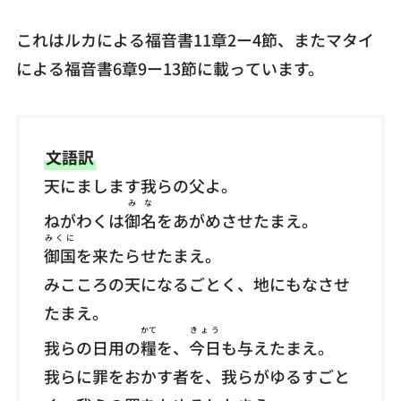
これはルカによる福音書11章2ー4節、またマタイ
による福音書6章9ー13節に載っています。
文語訳
天にまします我らの父よ。
みな
ねがわくは
御名
をあがめさせたまえ。
みくに
御国
を来たらせたまえ。
みこころの天になるごとく、地にもなさせ
たまえ。
かて
きょう
我らの日用の
糧
を、
今日
も与えたまえ。
我らに罪をおかす者を、我らがゆるすごと