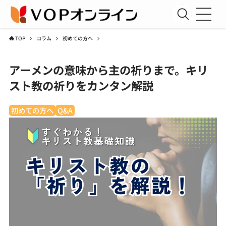
TOP
コラム
初めての方へ
新規会員登録
アーメンの意味から主の祈りまで。キリ
会員ログイン
スト教の祈りをカンタン解説
聖書講座
初めての方へ
Q&A
コラム
アーカイブ資料室
運営団体
利用規約
プライバシーポリシー