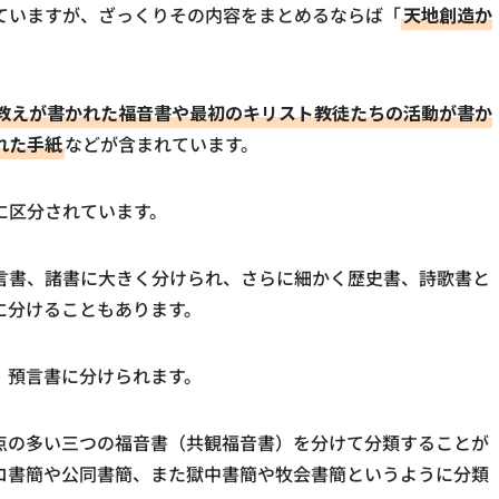
ていますが、ざっくりその内容をまとめるならば「
天地創造か
。
教えが書かれた福音書や最初のキリスト教徒たちの活動が書か
れた手紙
などが含まれています。
に区分されています。
言書、諸書に大きく分けられ、さらに細かく歴史書、詩歌書と
に分けることもあります。
、預言書に分けられます。
点の多い三つの福音書（共観福音書）を分けて分類することが
ロ書簡や公同書簡、また獄中書簡や牧会書簡というように分類