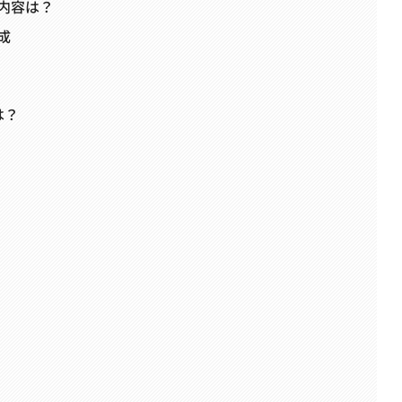
内容は？
成
は？