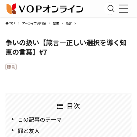
TOP
アーカイブ資料室
聖書
箴言
新規会員登録
争いの扱い【箴言―正しい選択を導く知
会員ログイン
恵の言葉】#7
聖書講座
箴言
コラム
アーカイブ資料室
運営団体
目次
利用規約
この記事のテーマ
プライバシーポリシー
罪と友人