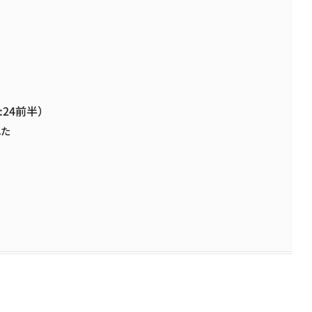
:24前半）
れた