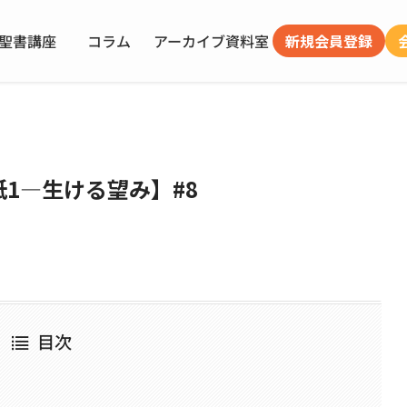
聖書講座
コラム
アーカイブ
資料室
新規会員登録
1―生ける望み】#8
目次