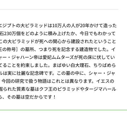
ジプトの大ピラミッドは10万人の人が20年かけて造った
な石230万個をどのように積み上げたか、今日でもわかって
この大ピラミッドが死への関心から建設されたということ
王の称号］の墓所、つまり死を記念する建造物でした。イ
ャー・ジャハーン帝は愛妃ムムターズが死の床に伏してい
てることを約束しました。まばゆい白大理石、ちりばめら
ルは実に壮麗な記念碑です。この墓の中に、シャー・ジャ
、今回の研究で扱う物語はこれとは異なります。イエスの
掘られた質素な墓はクフ王のピラミッドやタージマハール
ら、その墓は空だからです！