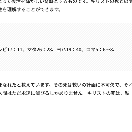
よって復活を輝かしい奇跡とするものです。キリストの死との
性を理解することができます。
7：11、マタ26：28、ヨハ19：40、ロマ5：6～8、
死なれたと教えています。その死は救いの計画に不可欠で、そ
人間はただ永遠に滅びるしかありません。キリストの死は、私