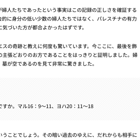
が婦人たちであったという事実はこの記録の正しさを確証する
会的に身分の低い少数の婦人たちではなく、パレスチナの有力
に気づいた方が都合よかったはずです。
エスの奇跡と教えに何度も驚いています。今ここに、最後を飾
の主張どおりのお方であることをはっきりと証明しました。婦
、墓が空であるのを見て非常に驚きました。
。マル16：9～11、ヨハ20：11～18
いうことでしょう。その暗い過去のゆえに、だれからも相手に