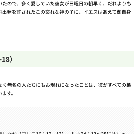
いたので、多く愛していた彼女が日曜日の朝早く、だれよりも
再出発を許されたこの哀れな神の子に、イエスはあえて御自身
18）
なく無名の人たちにもお現れになったことは、彼がすべての弟
います。
たか（マルコ16：12、13）。ルカ24：13～35にはもっ