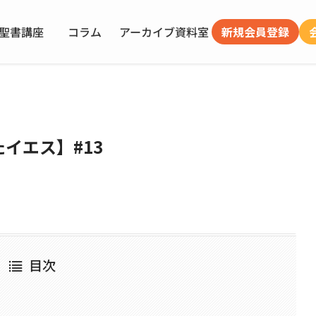
聖書講座
コラム
アーカイブ
資料室
新規会員登録
イエス】#13
目次