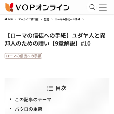
TOP
アーカイブ資料室
聖書
ローマの信徒への手紙
新規会員登録
【ローマの信徒への手紙】ユダヤ人と異
会員ログイン
邦人のための贖い【9章解説】#10
聖書講座
ローマの信徒への手紙
コラム
アーカイブ資料室
運営団体
目次
利用規約
この記事のテーマ
プライバシーポリシー
パウロの重荷