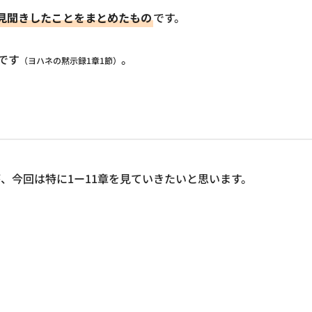
見聞きしたことをまとめたもの
です。
です
。
（ヨハネの黙示録1章1節）
、今回は特に1ー11章を見ていきたいと思います。