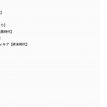
代】
】
まり】
暗黒時代】
】
ィキア【終末時代】