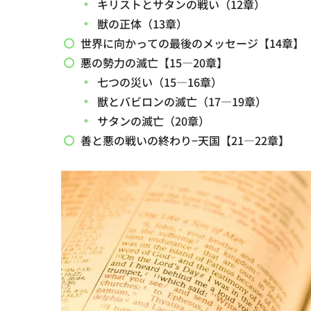
キリストとサタンの戦い（12章）
獣の正体（13章）
世界に向かっての最後のメッセージ【14章】
悪の勢力の滅亡【15―20章】
七つの災い（15―16章）
獣とバビロンの滅亡（17―19章）
サタンの滅亡（20章）
善と悪の戦いの終わり−天国【21―22章】