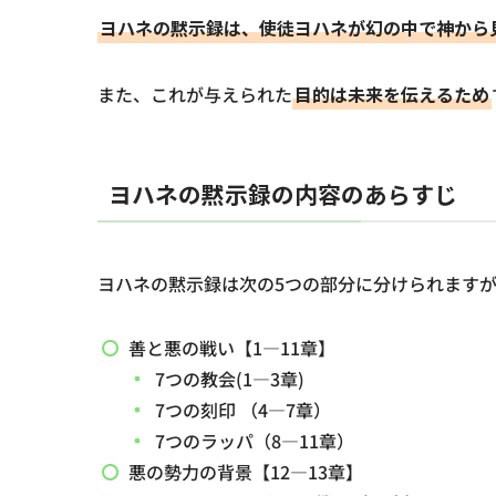
ヨハネの黙示録は、使徒ヨハネが幻の中で神から
また、これが与えられた
目的は未来を伝えるため
ヨハネの黙示録の内容のあらすじ
ヨハネの黙示録は次の5つの部分に分けられますが
善と悪の戦い【1―11章】
7つの教会(1―3章)
7つの刻印 （4―7章）
7つのラッパ（8―11章）
悪の勢力の背景【12―13章】