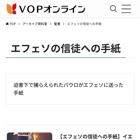
TOP
アーカイブ資料室
聖書
エフェソの信徒への手紙
新規会員登録
エフェソの信徒への手紙
会員ログイン
聖書講座
コラム
迫害下で捕らえられたパウロがエフェソに送った
アーカイブ資料室
手紙
運営団体
利用規約
プライバシーポリシー
【エフェソの信徒への手紙】イエ