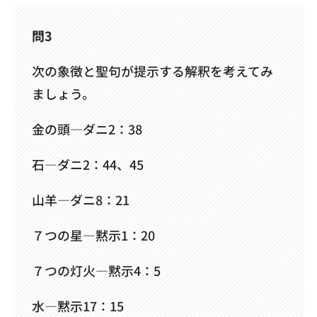
問3
次の象徴と聖句が提示する解釈を考えてみ
ましょう。
金の頭―ダニ2：38
石―ダニ2：44、45
山羊―ダニ8：21
７つの星―黙示1：20
７つの灯火―黙示4：5
水―黙示17：15