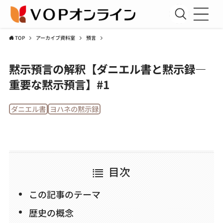
TOP
アーカイブ資料室
預言
新規会員登録
黙示預言の解釈【ダニエル書と黙示録—
会員ログイン
重要な黙示預言】#1
聖書講座
ダニエル書
ヨハネの黙示録
コラム
アーカイブ資料室
運営団体
目次
利用規約
この記事のテーマ
プライバシーポリシー
歴史の概念