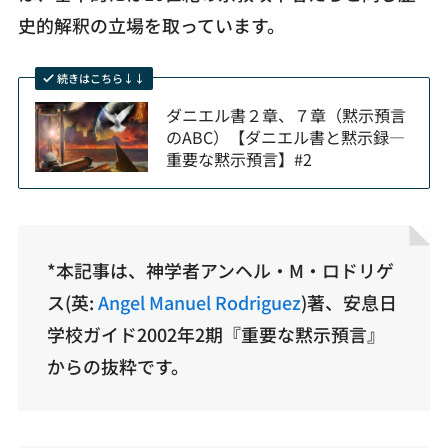
史的解釈の立場を取っています。
続きはこちら↓↓
ダニエル書２章、７章（黙示預言
のABC）【ダニエル書と黙示録—
重要な黙示預言】#2
*本記事は、神学者アンヘル・M・ロドリゲ
ス(英:
Angel Manuel Rodriguez
)著、安息日
学校ガイド2002年2期『重要な黙示預言』
からの抜粋です。